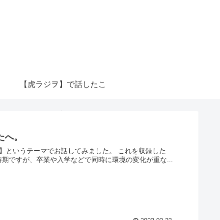
【虎ラジヲ】で話したこ
と
たへ。
】というテーマでお話してみました。 これを収録した
期ですが、卒業や入学などで同時に環境の変化が重な...