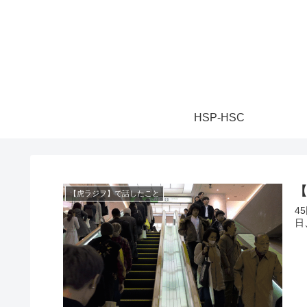
HSP-HSC
【
【虎ラジヲ】で話したこと
4
日