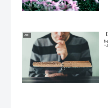
【
ART
私
も