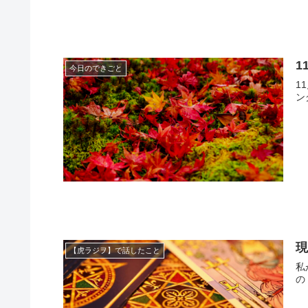
1
今日のできごと
1
ン
【虎ラジヲ】で話したこと
私
の