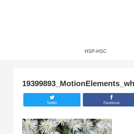
HSP-HSC
19399893_MotionElements_whit
Twitter
Facebook